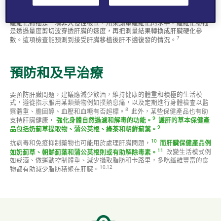
纖維化掃描是一項非入侵性檢查，用來測量纖維化的水平。纖維化掃描
是透過量度剪切波穿透肝臟的速度，再把測量結果轉換成肝臟硬化參
7
數。這項檢查能預測到接受肝臟移植後肝不適復發的情況。
預防和及早治療
要預防肝臟問題，建議應減少飲酒，維持健康的體重和積極的生活模
式，遵從指示服用某類藥物例如撲熱息痛，以及定期進行身體檢查以監
8
察體重、膽固醇、血壓和血糖有否超標。
此外，某些保健產品也有助
9
支持肝臟健康，
強化身體自然過濾和解毒的功能。
護肝的草本保健產
9
品包括奶薊草提取物、蒲公英根、綠茶和朝鮮薊葉。
10
抗病毒和免疫抑制藥物也可能用於處理肝臟問題，
而肝臟保健產品例
11
如奶薊草、朝鮮薊葉和蒲公英根則或有助解除毒素。
改變生活模式例
如戒酒、做運動控制體重、減少攝取脂肪和卡路里，多吃纖維豐富的食
10,12
物都有助減少脂肪積聚在肝臟。