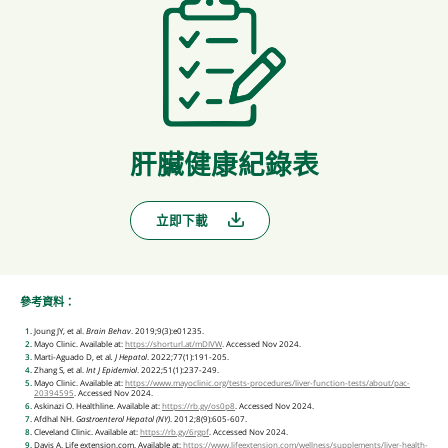
肝臟健康紀錄表
立即下載
參考資料：
Joung JY, et al.
Brain
Behav
. 2019;9(3):e01235.
Mayo Clinic. Available at:
https://shorturl.at/mDIVW
. Accessed Nov 2024.
Marti-Aguado D, et al
. J Hepatol
. 2022;77(1):191-205.
Zhang S, et al.
Int J Epidemiol
. 2022;51(1):237-249.
Mayo Clinic. Available at:
https://www.mayoclinic.org/tests-procedures/liver-function-tests/about/pac-
20394595
. Accessed Nov 2024.
Askinazi O. Healthline. Available at:
https://rb.gy/os0p8
. Accessed Nov 2024.
Afdhal NH.
Gastroenterol Hepatol (NY)
. 2012;8(9):605-607.
Cleveland Clinic. Available at:
https://rb.gy/6rgpf
. Accessed Nov 2024.
Davis A. Life extension.com. Available at:
https://www.lifeextension.com/wellness/supplements/liver-health-