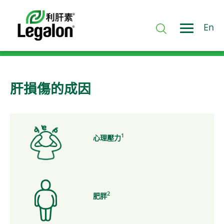
En
肝損傷的成因
1
心理壓力
2
肥胖