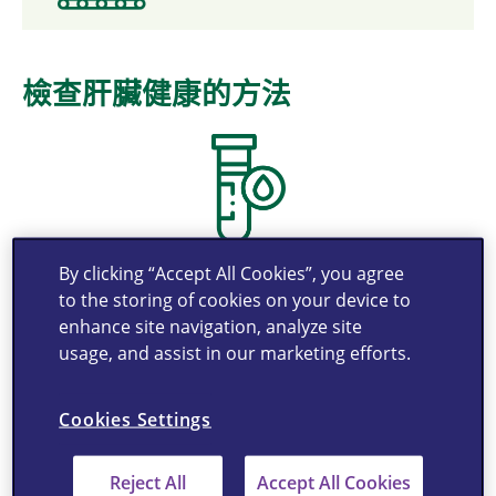
檢查肝臟健康的方法
By clicking “Accept All Cookies”, you agree
5
血液測試，又稱肝功能測試能測量血液中某類酶和蛋白質的水平。
血
5
to the storing of cookies on your device to
液測試可用來篩查、衡量疾病的嚴重程度和監察病情進展。
不過，有
5
時肝功能檢測結果異常並不表示肝臟出現問題。
然而，進行非入侵性
enhance site navigation, analyze site
的肝臟超聲波掃描，利用高頻率聲波則能實時攝錄肝臟影像，並檢視血
usage, and assist in our marketing efforts.
6
管的狀況。
Cookies Settings
Reject All
Accept All Cookies