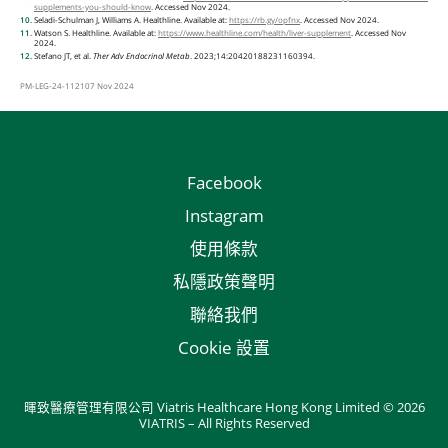
supplements-you-should-know
. Accessed Nov 2024.
Seladi-Schulman J, Williams A. Healthline. Available at:
https://rb.gy/opfnx
. Accessed Nov 2024.
Watson S. Healthline. Available at:
https://www.healthline.com/health/liver-supplement
. Accessed Nov
2024.
Stefano JT, et al.
Ther
Adv Endocrinol
Metab
. 2023;14:20420188231160394.
PM-LEG-24-112107 Nov 2024
Facebook
Instagram
使用條款
私隱政策聲明
聯絡我們
Cookie 設置
暉致醫療管理有限公司 Viatris Healthcare Hong Kong Limited © 2026
VIATRIS – All Rights Reserved